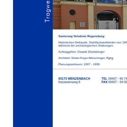
Sanierung Velodrom Regensburg:
Historisches Gebäude, Stahlfachwerkbinder von 190
während der archäologischen Grabungen.
Auftraggeber: Oswald Zitzelsberger
Architekt: Dotter-Payer-Würschinger, Rgbg
Planungszeitraum: 1997 - 1998
93173 WENZENBACH
TEL
09407 - 95 7
Kastanienweg 6
FAX
09407 - 94 00